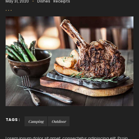
May 31, 2020
-
Dishes
Receipts
TAGS :
Camping
Outdoor
Lorem ipsum dolor sit amet, consectetur adipiscing elit. Proin