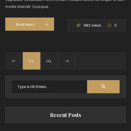
mollis blandit. Quisque..
Read more
982 views
0
01.
02.
Search
for:
Recent Posts