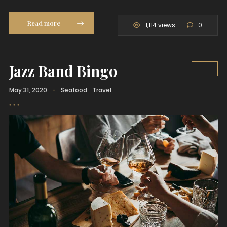
Read more
1,114 views
0
Jazz Band Bingo
May 31, 2020
-
Seafood
Travel